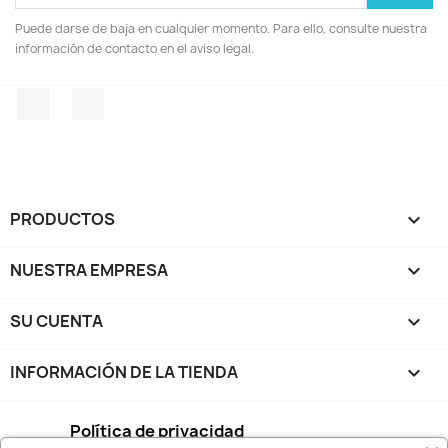
Puede darse de baja en cualquier momento. Para ello, consulte nuestra
información de contacto en el aviso legal.
Facebook
Instagram
PRODUCTOS

NUESTRA EMPRESA

SU CUENTA

INFORMACIÓN DE LA TIENDA
keyboard_arrow_down
Política de privacidad