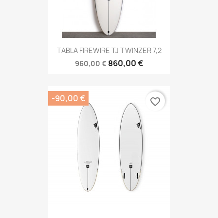
TABLA FIREWIRE TJ TWINZER 7,2
860,00 €
960,00 €
-90,00 €
favorite_border