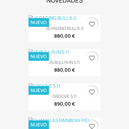
NOVEDADES
NUEVO
favorite_border
JS RAGING BULL 6.0
880,00 €
NUEVO
favorite_border
JS BULL RUN 5.11
880,00 €
NUEVO
favorite_border
GROOVE 5.11
890,00 €
NUEVO
favorite_border