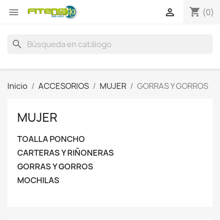
shopping_cart


(0)
search
Inicio
ACCESORIOS
MUJER
GORRAS Y GORROS
MUJER
TOALLA PONCHO
CARTERAS Y RIÑONERAS
GORRAS Y GORROS
MOCHILAS