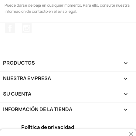
Puede darse de baja en cualquier momento. Para ello, consulte nuestra
información de contacto en el aviso legal.
Facebook
Instagram
PRODUCTOS

NUESTRA EMPRESA

SU CUENTA

INFORMACIÓN DE LA TIENDA
keyboard_arrow_down
Política de privacidad