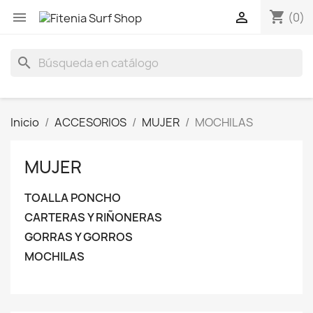
shopping_cart


(0)
search
Inicio
ACCESORIOS
MUJER
MOCHILAS
MUJER
TOALLA PONCHO
CARTERAS Y RIÑONERAS
GORRAS Y GORROS
MOCHILAS