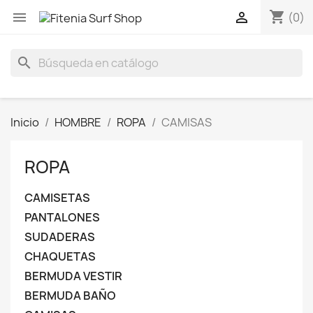
shopping_cart


(0)
search
Inicio
HOMBRE
ROPA
CAMISAS
ROPA
CAMISETAS
PANTALONES
SUDADERAS
CHAQUETAS
BERMUDA VESTIR
BERMUDA BAÑO