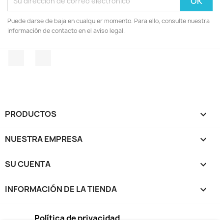
Puede darse de baja en cualquier momento. Para ello, consulte nuestra
información de contacto en el aviso legal.
Facebook
Instagram
PRODUCTOS

NUESTRA EMPRESA

SU CUENTA

INFORMACIÓN DE LA TIENDA
keyboard_arrow_down
Política de privacidad