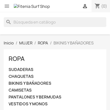
shopping_cart


(0)
search
Inicio
MUJER
ROPA
BIKINIS Y BAÑADORES
ROPA
SUDADERAS
CHAQUETAS
BIKINIS Y BAÑADORES
CAMISETAS
PANTALONES Y BERMUDAS
VESTIDOS Y MONOS