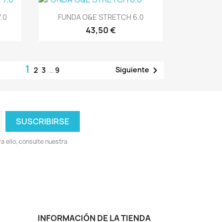
Vista rápida

.0
FUNDA O&E STRETCH 6.0
43,50 €
1

Siguiente
2
3
…
9
 ello, consulte nuestra
INFORMACIÓN DE LA TIENDA