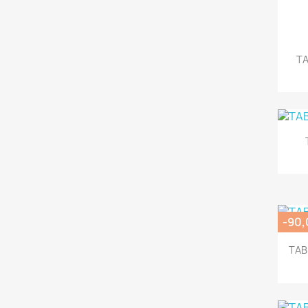
TA
-90,
TAB