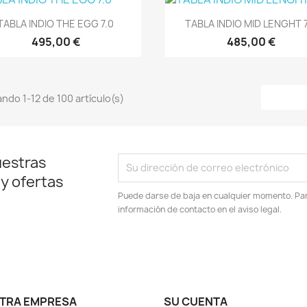
Vista rápida
Vista rápida


TABLA INDIO THE EGG 7.0
TABLA INDIO MID LENGHT 7
495,00 €
485,00 €
ndo 1-12 de 100 artículo(s)
uestras
 y ofertas
Puede darse de baja en cualquier momento. Para
información de contacto en el aviso legal.
TRA EMPRESA
SU CUENTA