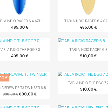
Vista rápida
Vista rápida


BLA INDIO RACER 6.4 AZUL
TABLA INDIO RACER 6.4 S
485,00 €
485,00 €
Vista rápida
Vista rápida


TABLA INDIO THE EGG 7.0
TABLA INDIO RACER 6.8
495,00 €
510,00 €
00 €
Vista rápida

TABLA INDIO THE EGG 7.
Vista rápida

LA FIREWIRE TJ TWINSER 6.8
510,00 €
800,00 €
890,00 €