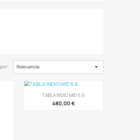

por:
Relevancia
Vista rápida

TABLA INDIO MID 6.6
480,00 €