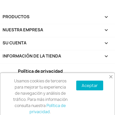
PRODUCTOS

NUESTRA EMPRESA

SU CUENTA

INFORMACIÓN DE LA TIENDA
keyboard_arrow_down
Política de privacidad
Usamos cookies de terceros
Condiciones de compra
Aceptar
para mejorar tu experiencia
de navegación y análisis de
Política de envío y devoluciones
tráfico. Para más información
consulta nuestra
Política de
© 2026 - Software Ecommerce desarrollado por
privacidad
.