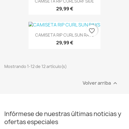
CAMISETA RIP CURL SURF SIDE
29,99 €
favorite_border
CAMISETA RIP CURL SUN RAYS
29,99 €
Mostrando 1-12 de 12 artículo(s)
Volver arriba

Infórmese de nuestras últimas noticias y
ofertas especiales