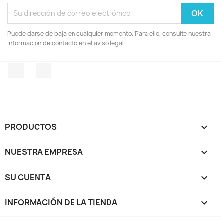
Puede darse de baja en cualquier momento. Para ello, consulte nuestra
información de contacto en el aviso legal.
Facebook
Instagram
PRODUCTOS

NUESTRA EMPRESA

SU CUENTA

INFORMACIÓN DE LA TIENDA
keyboard_arrow_down