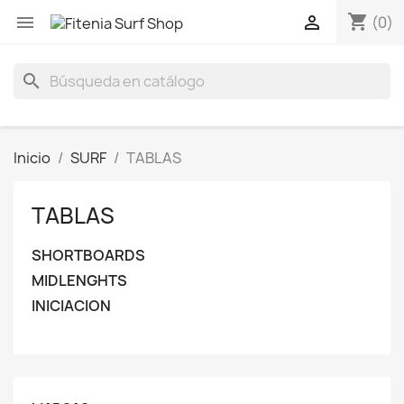
shopping_cart


(0)
search
Inicio
SURF
TABLAS
TABLAS
SHORTBOARDS
MIDLENGHTS
INICIACION