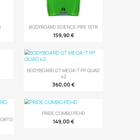
Vista rápida

N
BODYBOARD SCIENCE PIPE 1STR
159,90 €
Vista rápida

BODYBOARD GT MEGA-T PP QUAD
42
360,00 €
Vista rápida

PRIDE COMBO PEHD
CORTO
149,00 €