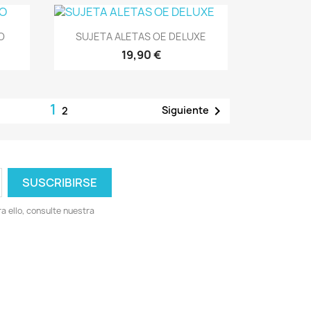
Vista rápida

O
SUJETA ALETAS OE DELUXE
19,90 €
1

Siguiente
2
 ello, consulte nuestra