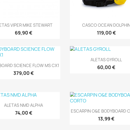
Vista rápida
Vista rápida


ETAS VIPER MIKE STEWART
CASCO OCEAN DOLPHI
69,90 €
119,00 €
Vista rápida

ALETAS GYROLL
Vista rápida

BOARD SCIENCE FLOW MS CX1
60,00 €
379,00 €
Vista rápida

ALETAS NMD ALPHA
Vista rápida

ESCARPIN O&E BODYBOARD 
74,00 €
13,99 €