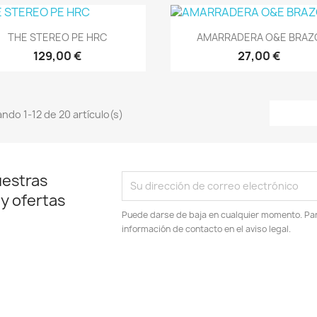
Vista rápida
Vista rápida


THE STEREO PE HRC
AMARRADERA O&E BRAZ
129,00 €
27,00 €
ndo 1-12 de 20 artículo(s)
uestras
 y ofertas
Puede darse de baja en cualquier momento. Para
información de contacto en el aviso legal.