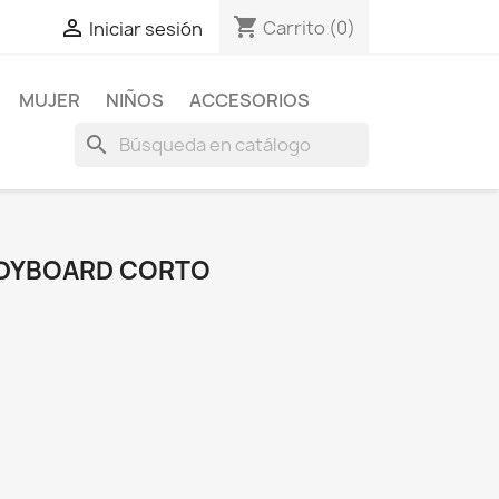
shopping_cart

Carrito
(0)
Iniciar sesión
MUJER
NIÑOS
ACCESORIOS
search
ODYBOARD CORTO