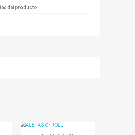
les del producto
Vista rápida
