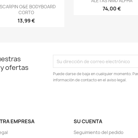
ALETAS NMD ALPHA
Vista rápida

SCARPIN O&E BODYBOARD
74,00 €
CORTO
13,99 €
uestras
 y ofertas
Puede darse de baja en cualquier momento. Para
información de contacto en el aviso legal.
TRA EMPRESA
SU CUENTA
egal
Seguimiento del pedido