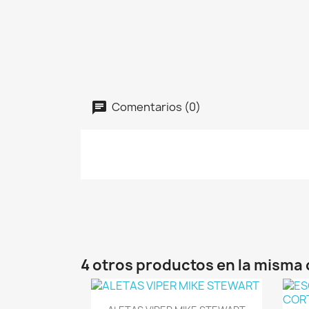
Comentarios (0)
4 otros productos en la misma 
Vista rápida
