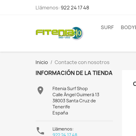
Llámenos:
922 24 17 48
SURF
BODY
Inicio
Contacte con nosotros
INFORMACIÓN DE LA TIENDA

Fitenia Surf Shop
Calle Ángel Guimerá 13
38003 Santa Cruz de
Tenerife
España

Llámenos:
922 24 17 48