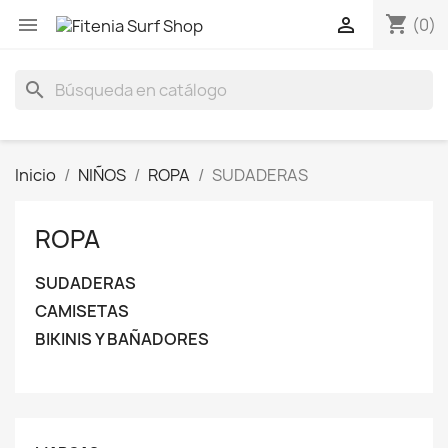
shopping_cart


(0)
search
Inicio
NIÑOS
ROPA
SUDADERAS
ROPA
SUDADERAS
CAMISETAS
BIKINIS Y BAÑADORES