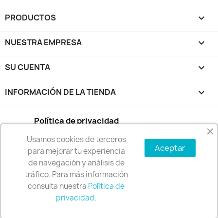
PRODUCTOS

NUESTRA EMPRESA

SU CUENTA

INFORMACIÓN DE LA TIENDA
keyboard_arrow_down
Política de privacidad
Usamos cookies de terceros
Condiciones de compra
Aceptar
para mejorar tu experiencia
de navegación y análisis de
Política de envío y devoluciones
tráfico. Para más información
consulta nuestra
Política de
© 2026 - Software Ecommerce desarrollado por
privacidad
.
PrestaShop™