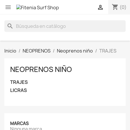
shopping_cart


(0)
search
Inicio
NEOPRENOS
Neoprenos niño
TRAJES
NEOPRENOS NIÑO
TRAJES
LICRAS
MARCAS
Ninguna marca