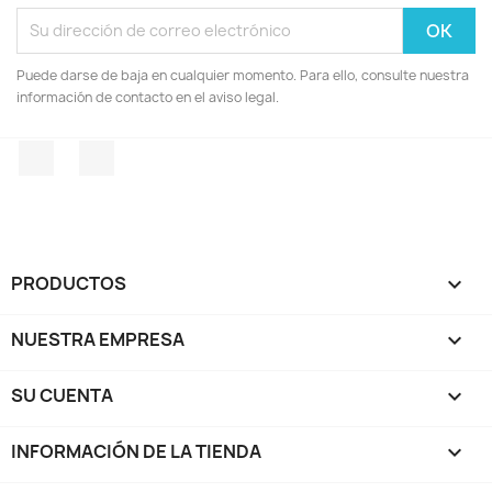
Puede darse de baja en cualquier momento. Para ello, consulte nuestra
información de contacto en el aviso legal.
Facebook
Instagram
PRODUCTOS

NUESTRA EMPRESA

SU CUENTA

INFORMACIÓN DE LA TIENDA
keyboard_arrow_down