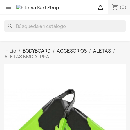
shopping_cart


(0)
search
Inicio
BODYBOARD
ACCESORIOS
ALETAS
ALETAS NMD ALPHA