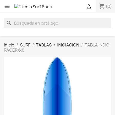
shopping_cart


(0)
search
Inicio
SURF
TABLAS
INICIACION
TABLA INDIO
RACER 6.8