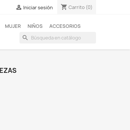
shopping_cart

Carrito
(0)
Iniciar sesión
MUJER
NIÑOS
ACCESORIOS
search
IEZAS