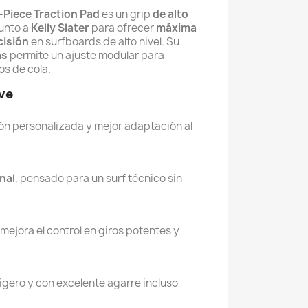
6‑Piece Traction Pad
 es un grip 
de alto 
unto a 
Kelly Slater
 para ofrecer 
máxima 
cisión
 en surfboards de alto nivel. Su 
as
 permite un ajuste modular para 
os de cola.
ave
ón personalizada y mejor adaptación al 
nal
, pensado para un surf técnico sin 
 mejora el control en giros potentes y 
 ligero y con excelente agarre incluso 