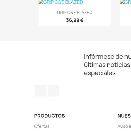
Vista rápida

GRIP O&E BLAZED
36,99 €
Infórmese de n
últimas noticias
especiales
Facebook
Instagram
PRODUCTOS
NUES
Ofertas
Aviso l