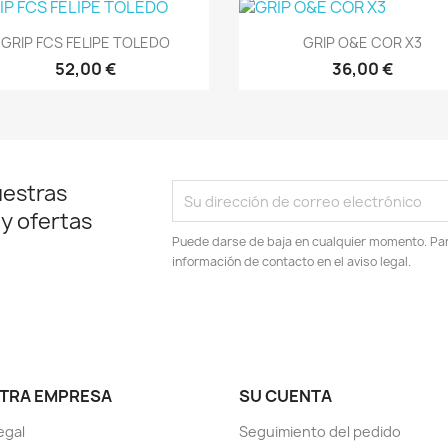
Vista rápida
Vista rápida


GRIP FCS FELIPE TOLEDO
GRIP O&E COR X3
52,00 €
36,00 €
uestras
 y ofertas
Puede darse de baja en cualquier momento. Para
información de contacto en el aviso legal.
TRA EMPRESA
SU CUENTA
egal
Seguimiento del pedido