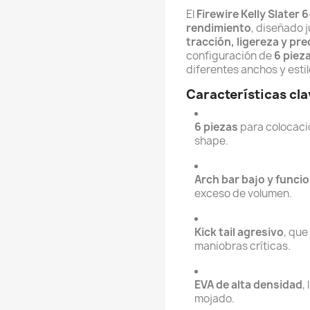
El 
Firewire Kelly Slater 
rendimiento
, diseñado j
tracción, ligereza y pre
configuración de 
6 piez
diferentes anchos y estil
Características cl
6 piezas
 para colocaci
shape. 
Arch bar bajo y funcio
exceso de volumen.
Kick tail agresivo
, que
maniobras críticas.
EVA de alta densidad
,
mojado.