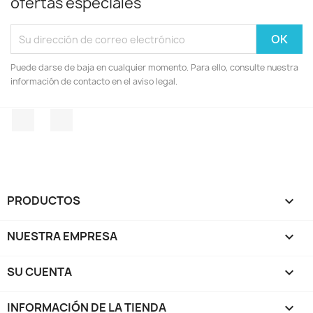
ofertas especiales
Puede darse de baja en cualquier momento. Para ello, consulte nuestra
información de contacto en el aviso legal.
Facebook
Instagram
PRODUCTOS

NUESTRA EMPRESA

SU CUENTA

INFORMACIÓN DE LA TIENDA
keyboard_arrow_down