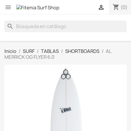
shopping_cart


(0)
search
Inicio
SURF
TABLAS
SHORTBOARDS
AL
MERRICK OG FLYER 6.0