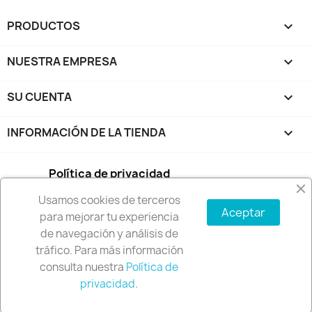
PRODUCTOS

NUESTRA EMPRESA

SU CUENTA

INFORMACIÓN DE LA TIENDA
keyboard_arrow_down
Política de privacidad
Usamos cookies de terceros
Condiciones de compra
Aceptar
para mejorar tu experiencia
de navegación y análisis de
Política de envío y devoluciones
tráfico. Para más información
consulta nuestra
Política de
© 2026 - Software Ecommerce desarrollado por
privacidad
.
PrestaShop™