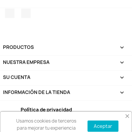
Facebook
Instagram
PRODUCTOS

NUESTRA EMPRESA

SU CUENTA

INFORMACIÓN DE LA TIENDA
keyboard_arrow_down
Política de privacidad
Usamos cookies de terceros
Condiciones de compra
Aceptar
para mejorar tu experiencia