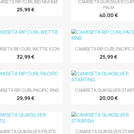
Vista rápida
Vista rápida


MISETA RIP CURL BIG MUUMA
CAMISETA QUIKSILVER CU
PALM
25,99 €
40,00 €
Vista rápida
Vista rápida


ISETA RIP CURL WETTIE ICON
CAMISETA RIP CURL PACIFIC 
32,99 €
25,99 €
Vista rápida
Vista rápida


ISETA RIP CURL PACIFIC RINS
CAMISETA QUIKSILVER STAR
29,99 €
20,00 €
Vista rápida
Vista rápida


MISETA QUIKSILVER FRUITS
CAMISETA QUIKSILVER STAR