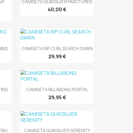
Vista rápida

RVE
CAMISETA QUIKSILVER FRACTURED
40,00 €
Vista rápida

RINS
CAMISETA RIP CURL SEARCH DAWN
29,99 €
Vista rápida

TING
CAMISETA BILLABONG PORTAL
29,95 €
Vista rápida

FISH
CAMISETA QUIKSILVER SERENITY