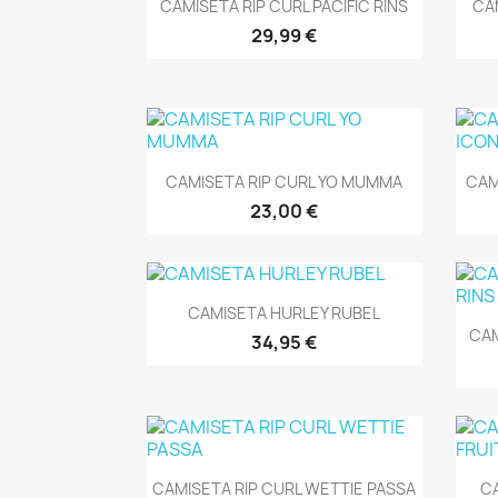
Vista rápida

CAMISETA RIP CURL PACIFIC RINS
CA
29,99 €
Vista rápida

CAMISETA RIP CURL YO MUMMA
CAM
23,00 €
Vista rápida

CAMISETA HURLEY RUBEL
CAM
34,95 €
Vista rápida

CAMISETA RIP CURL WETTIE PASSA
CA