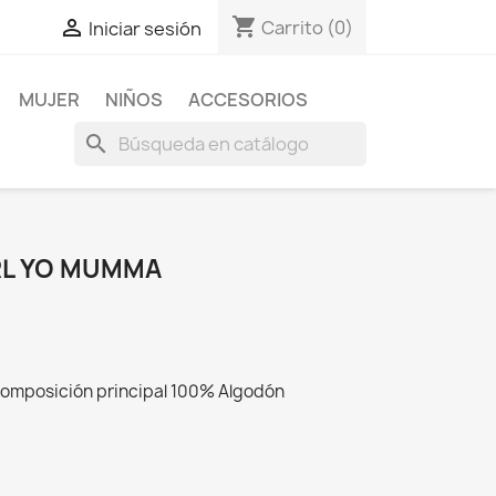
shopping_cart

Carrito
(0)
Iniciar sesión
MUJER
NIÑOS
ACCESORIOS
search
RL YO MUMMA
 Composición principal 100% Algodón