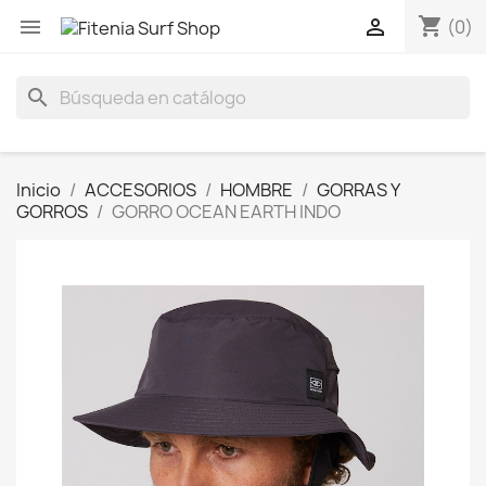
shopping_cart


(0)
search
Inicio
ACCESORIOS
HOMBRE
GORRAS Y
GORROS
GORRO OCEAN EARTH INDO