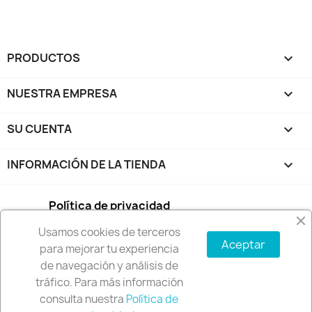
PRODUCTOS

NUESTRA EMPRESA

SU CUENTA

INFORMACIÓN DE LA TIENDA
keyboard_arrow_down
Política de privacidad
Usamos cookies de terceros
Condiciones de compra
Aceptar
para mejorar tu experiencia
de navegación y análisis de
Política de envío y devoluciones
tráfico. Para más información
consulta nuestra
Política de