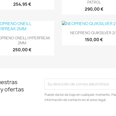
PATROL
254,95 €
290,00 €
Vista rápida

NEOPRENO QUIKSILVER 2/
Vista rápida

OPRENO ONEILL HYPERFREAK
150,00 €
2MM
250,00 €
uestras
 y ofertas
Puede darse de baja en cualquier momento. Para
información de contacto en el aviso legal.