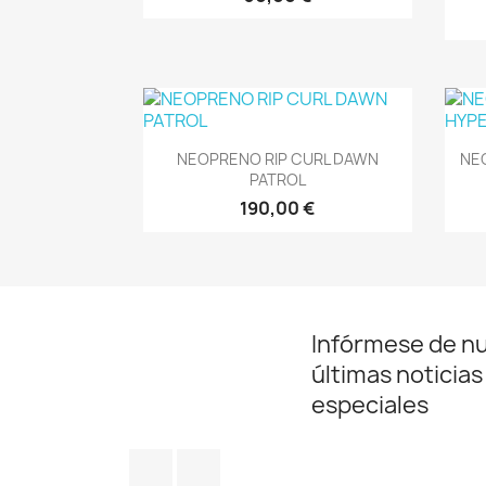
Vista rápida

NEOPRENO RIP CURL DAWN
NE
PATROL
190,00 €
Infórmese de n
últimas noticias
especiales
Facebook
Instagram