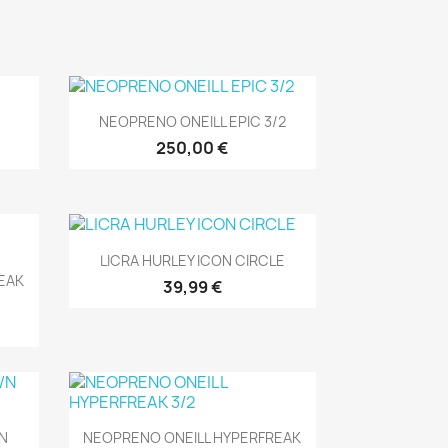
Vista rápida

NEOPRENO ONEILL EPIC 3/2
250,00 €
Vista rápida

LICRA HURLEY ICON CIRCLE
EAK
39,99 €
Vista rápida

N
NEOPRENO ONEILL HYPERFREAK