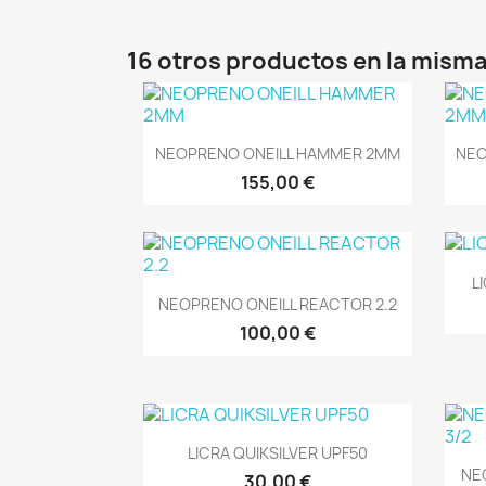
16 otros productos en la misma
Vista rápida

NEOPRENO ONEILL HAMMER 2MM
NEO
155,00 €
L
Vista rápida

NEOPRENO ONEILL REACTOR 2.2
100,00 €
Vista rápida

LICRA QUIKSILVER UPF50
NE
30,00 €