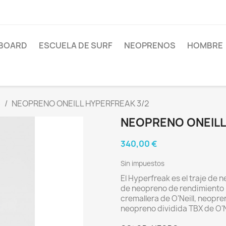
BOARD
ESCUELA DE SURF
NEOPRENOS
HOMBRE
e
NEOPRENO ONEILL HYPERFREAK 3/2
NEOPRENO ONEILL
340,00 €
Sin impuestos
El Hyperfreak es el traje de n
de neopreno de rendimiento li
cremallera de O'Neill, neopre
neopreno dividida TBX de O'Ne