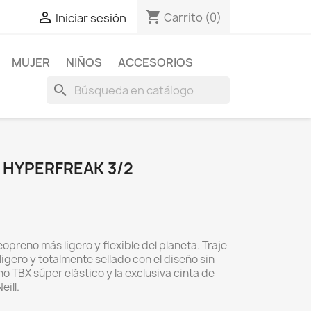
shopping_cart

Carrito
(0)
Iniciar sesión
MUJER
NIÑOS
ACCESORIOS
search
 HYPERFREAK 3/2
eopreno más ligero y flexible del planeta. Traje
gero y totalmente sellado con el diseño sin
no TBX súper elástico y la exclusiva cinta de
ill.