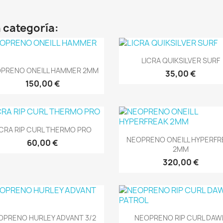
 categoría:
Vista rápida

LICRA QUIKSILVER SURF
Vista rápida

PRENO ONEILL HAMMER 2MM
35,00 €
150,00 €
Vista rápida

ICRA RIP CURL THERMO PRO
Vista rápida

NEOPRENO ONEILL HYPERFR
60,00 €
2MM
320,00 €
Vista rápida
Vista rápida


OPRENO HURLEY ADVANT 3/2
NEOPRENO RIP CURL DAW