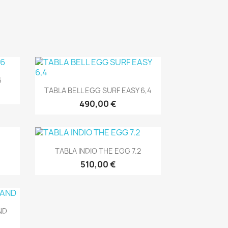
6
Vista rápida

TABLA BELL EGG SURF EASY 6,4
490,00 €
Vista rápida

TABLA INDIO THE EGG 7.2
510,00 €
ND