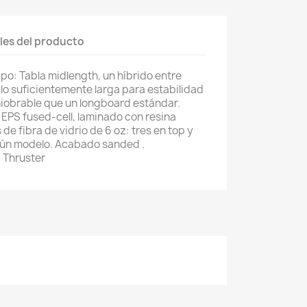
les del producto
 Tipo: Tabla midlength, un híbrido entre
lo suficientemente larga para estabilidad
iobrable que un longboard estándar.
EPS fused-cell, laminado con resina
e fibra de vidrio de 6 oz: tres en top y
gún modelo. Acabado sanded .
: Thruster