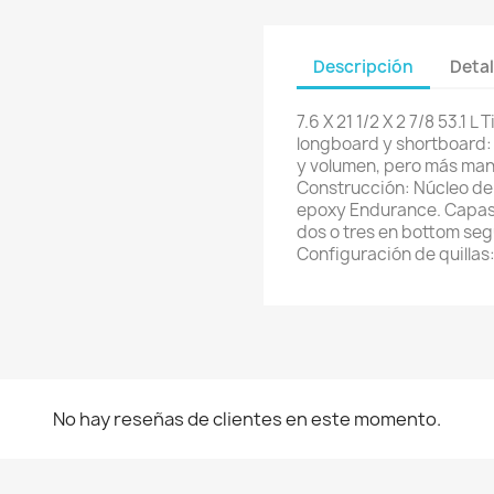
Descripción
Detal
7.6 X 21 1/2 X 2 7/8 53.1 L
longboard y shortboard: 
y volumen, pero más man
Construcción: Núcleo de 
epoxy Endurance. Capas d
dos o tres en bottom se
Configuración de quillas
No hay reseñas de clientes en este momento.