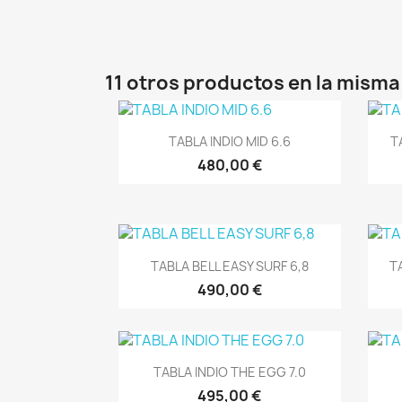
11 otros productos en la misma
Vista rápida

TABLA INDIO MID 6.6
T
480,00 €
Vista rápida

TABLA BELL EASY SURF 6,8
T
490,00 €
Vista rápida

TABLA INDIO THE EGG 7.0
495,00 €