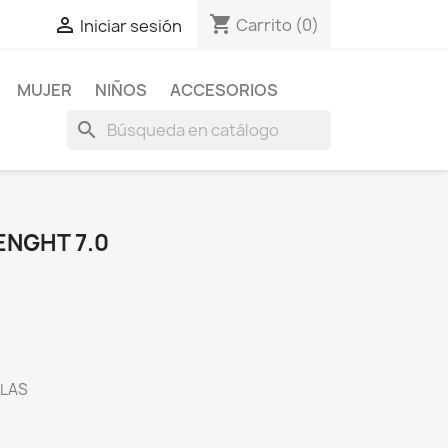
shopping_cart

Carrito
(0)
Iniciar sesión
MUJER
NIÑOS
ACCESORIOS
search
ENGHT 7.0
LLAS