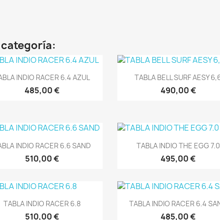
 categoría:
Vista rápida
Vista rápida


ABLA INDIO RACER 6.4 AZUL
TABLA BELL SURF AESY 6,
485,00 €
490,00 €
Vista rápida
Vista rápida


ABLA INDIO RACER 6.6 SAND
TABLA INDIO THE EGG 7.0
510,00 €
495,00 €
Vista rápida
Vista rápida


TABLA INDIO RACER 6.8
TABLA INDIO RACER 6.4 SA
510,00 €
485,00 €