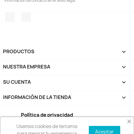
información de contacto en el aviso legal.
Facebook
Instagram
PRODUCTOS

NUESTRA EMPRESA

SU CUENTA

INFORMACIÓN DE LA TIENDA
keyboard_arrow_down
Política de privacidad
Usamos cookies de terceros
Condiciones de compra
Aceptar
para mejorar tu experiencia