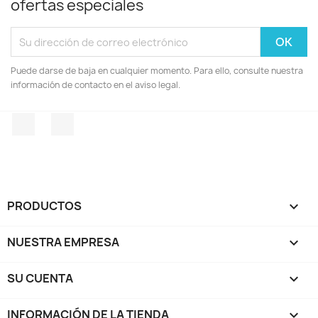
ofertas especiales
Puede darse de baja en cualquier momento. Para ello, consulte nuestra
información de contacto en el aviso legal.
Facebook
Instagram
PRODUCTOS

NUESTRA EMPRESA

SU CUENTA

INFORMACIÓN DE LA TIENDA
keyboard_arrow_down