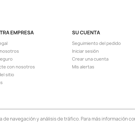
TRA EMPRESA
SU CUENTA
egal
Seguimiento del pedido
 nosotros
Iniciar sesión
seguro
Crear una cuenta
cte con nosotros
Mis alertas
el sitio
as
Condiciones de compra
 de navegación y análisis de tráfico. Para más información co
© 2026 - Software Ecommerce desarrollado por PrestaShop™