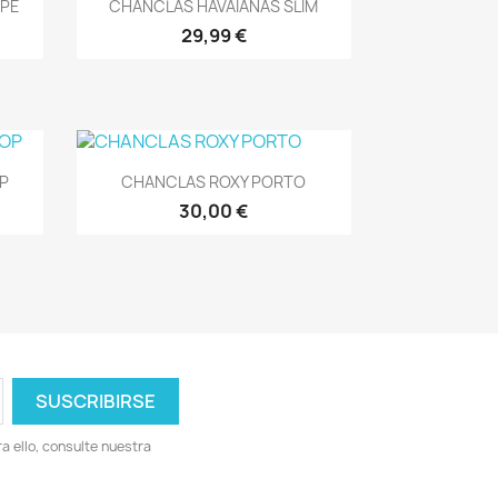
Vista rápida

OPE
CHANCLAS HAVAIANAS SLIM
29,99 €
Vista rápida

P
CHANCLAS ROXY PORTO
30,00 €
 ello, consulte nuestra