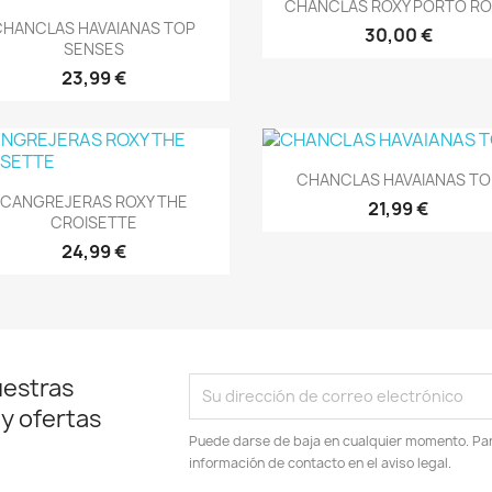
Vista rápida

CHANCLAS ROXY PORTO R
Vista rápida

CHANCLAS HAVAIANAS TOP
30,00 €
SENSES
23,99 €
Vista rápida

CHANCLAS HAVAIANAS TO
Vista rápida

CANGREJERAS ROXY THE
21,99 €
CROISETTE
24,99 €
uestras
 y ofertas
Puede darse de baja en cualquier momento. Para
información de contacto en el aviso legal.