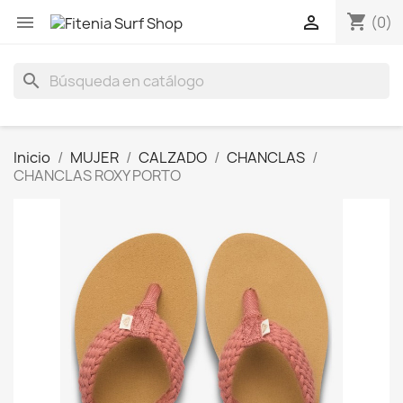
shopping_cart


(0)
search
Inicio
MUJER
CALZADO
CHANCLAS
CHANCLAS ROXY PORTO