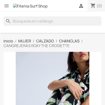
shopping_cart


(0)
search
Inicio
MUJER
CALZADO
CHANCLAS
CANGREJERAS ROXY THE CROISETTE